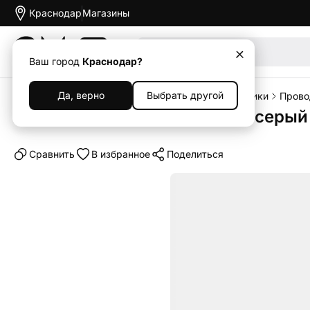
Краснодар
Магазины
Акции
Ваш город
Краснодар?
Да, верно
Выбрать другой
Главная
Каталог
Наушники и колонки
Наушники
Прово
Наушники Sennheiser IE 600 серый
Cравнить
В избранное
Поделиться