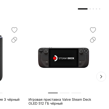
ия 3 чёрный
Игровая приставка Valve Steam Deck
И
OLED 512 ГБ чёрный
2