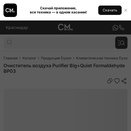
Скачай приложение,
Скачать
вся техника — в одном касании!
Краснодар
Главная
Каталог
Продукция Dyson
Климатическая техника Dyson
Очиститель воздуха Purifier Big+Quiet Formaldehyde
BP03