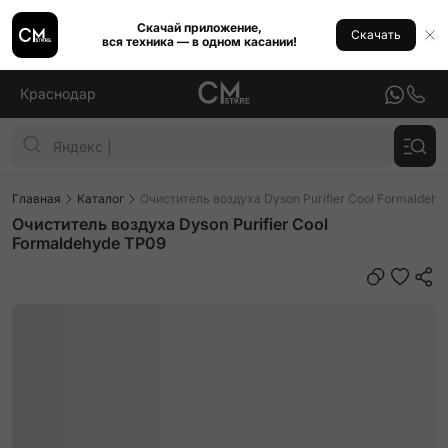
Скачай приложение,
Скачать
вся техника — в одном касании!
Краснодар
Главная
Каталог
Очиститель воздуха Dyson Purifier Cool Formaldeh
Очиститель воздуха Dyson Purifier Cool
Formaldehyde TP09