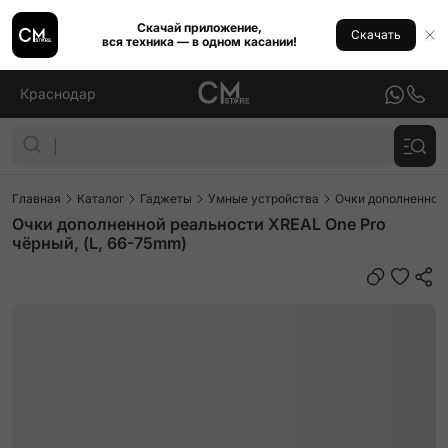
Скачай приложение,
Скачать
вся техника — в одном касании!
Краснодар
Главная
Каталог
Гаджеты
Умные устройства
Очки дополненной
Очки дополненной реальности XREAL One Pro
чёрный, (L, 66-75mm)