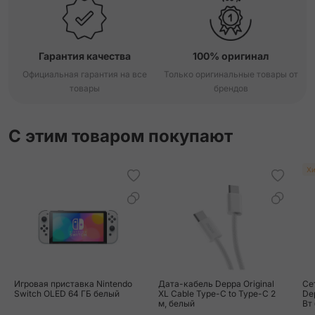
Гарантия качества
100% оригинал
Официальная гарантия на все
Только оригинальные товары от
товары
брендов
С этим товаром покупают
Хи
Игровая приставка Nintendo
Дата-кабель Deppa Original
Се
Switch OLED 64 ГБ белый
XL Cable Type-C to Type-C 2
Dep
м, белый
Вт