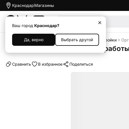
Краснодар
Магазины
Акции
Ваш город
Краснодар?
Да, верно
Выбрать другой
Главная
Каталог
Услуги и софт
Услуги и настройки
Орг
Организация параллельной работы
Cравнить
В избранное
Поделиться