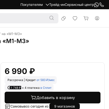
Покупателям
Трейд-ин
Сервисный центр
" на «М1-М3»
а «М1-М3»
6 990 ₽
Рассрочка | Кредит
от 583 ₽/мес
1 748 ₽
× 4 платежа
в Сплит
Добавить в корзину
Самовывоз сегодня из
9 магазинов