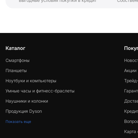
Выгодные условия покупки в кредит
Собствен
Каталог
Поку
Смартфоны
Новос
Планшеты
Акции
Ноутбуки и компьютеры
Трейд
Умные часы и фитнесс-браслеты
Гарант
Наушники и колонки
Достав
Продукция Dyson
Кредит
Вопро
Показать еще
Карта 