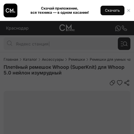
Скачай приложение,
Скачать
вся техника — в одном касании!
Краснодар
Главная
Каталог
Аксессуары
Ремешки
Ремешки для умных часо
Плетёный ремешок Whoop (SuperKnit) для Whoop
5.0 нейлон изумрудный