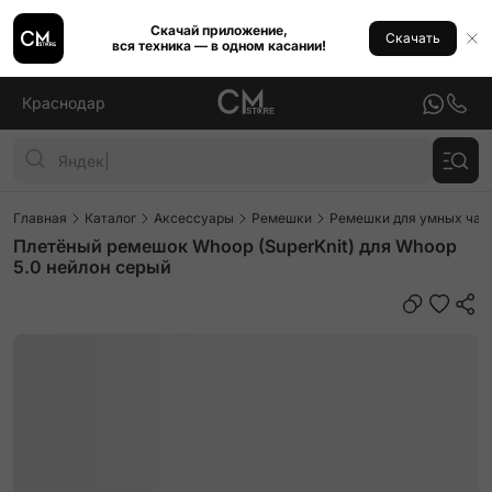
Скачай приложение,
Скачать
вся техника — в одном касании!
Краснодар
Главная
Каталог
Аксессуары
Ремешки
Ремешки для умных часо
Плетёный ремешок Whoop (SuperKnit) для Whoop
5.0 нейлон серый