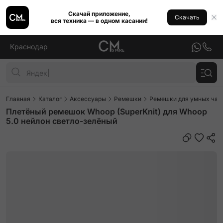
Скачай приложение,
Скачать
вся техника — в одном касании!
Краснодар
Главная
Каталог
Аксессуары
Ремешки
Ремешки для умных часо
Плетёный ремешок Whoop (SuperKnit) для Whoop
5.0 нейлон светло-зелёный