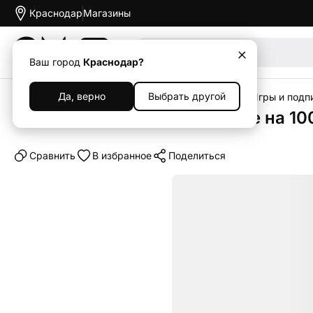
Краснодар
Магазины
Акции
Ваш город
Краснодар?
Да, верно
Выбрать другой
Главная
Каталог
Гейминг
Sony PlayStation
Игры и подпи
Пополнение PlayStation Store на 10
Cравнить
В избранное
Поделиться