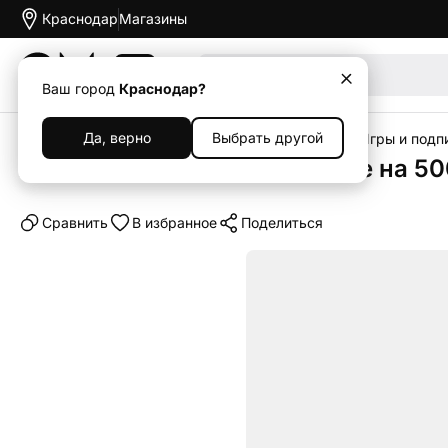
Краснодар
Магазины
Акции
Ваш город
Краснодар?
Да, верно
Выбрать другой
Главная
Каталог
Гейминг
Sony PlayStation
Игры и подпи
Пополнение PlayStation Store на 5
Cравнить
В избранное
Поделиться