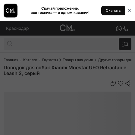
Скачай приложение,
Скачать
вся техника — в одном касании!
Краснодар
Главная
Каталог
Гаджеты
Товары для дома
Другие товары для 
Поводок для собак Xiaomi Moestar UFO Retractable
Leash 2, серый