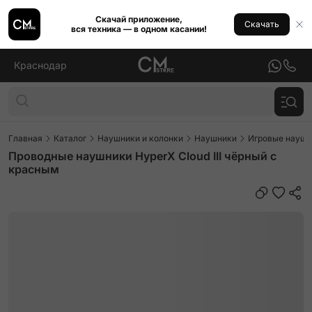
Скачай приложение,
Скачать
вся техника — в одном касании!
Краснодар
Главная
Каталог
Наушники и колонки
Наушники
Игровые наушн
Проводные наушники HyperX Cloud III чёрный с
красным