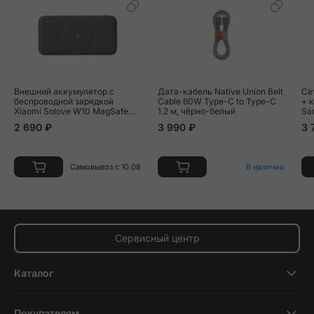
Внешний аккумулятор с
Дата-кабель Native Union Belt
Се
беспроводной зарядкой
Cable 60W Type-C to Type-C
+ 
Xiaomi Solove W10 MagSafe
1.2 м, чёрно-белый
Sa
10000 мАч 20 Вт чёрный
чё
2 690 ₽
3 990 ₽
3 
Самовывоз с 10.08
В наличии
Сервисный центр
Каталог
Смартфоны
Покупателям