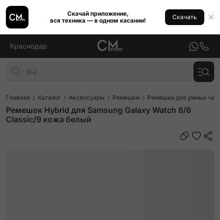
Скачай приложение,
Скачать
вся техника — в одном касании!
Краснодар
Главная
Каталог
Аксессуары
Ремешки
Ремешки для умных часо
Ремешок Hybrid для Samsung Galaxy Watch 8/8
Classic/9 кожа белый