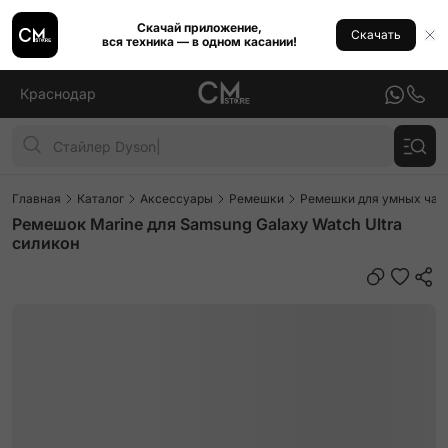
Скачай приложение,
Скачать
вся техника — в одном касании!
Краснодар
Главная
Каталог
Аксессуары
Ремешки
Ремешки для умных часо
Ремешок Marine для Samsung Galaxy Watch Ultra
силикон