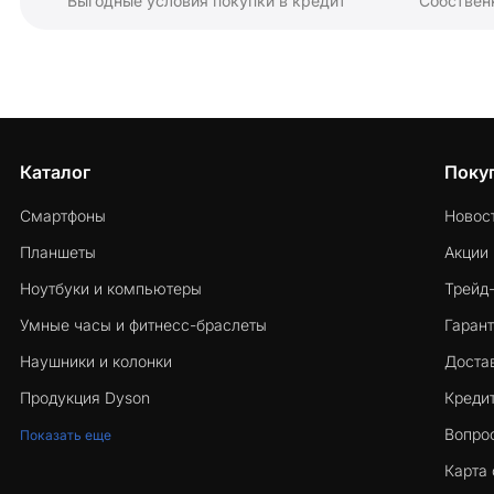
Выгодные условия покупки в кредит
Собствен
Каталог
Поку
Смартфоны
Новос
Планшеты
Акции
Ноутбуки и компьютеры
Трейд
Умные часы и фитнесс-браслеты
Гарант
Наушники и колонки
Достав
Продукция Dyson
Кредит
Вопро
Показать еще
Карта 