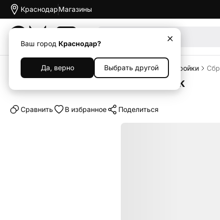
Краснодар
Магазины
Акции
Ваш город
Краснодар?
Да, верно
Выбрать другой
Главная
Каталог
Услуги и софт
Услуги и настройки
Сбр
Сброс пароля Apple MacBook
Cравнить
В избранное
Поделиться