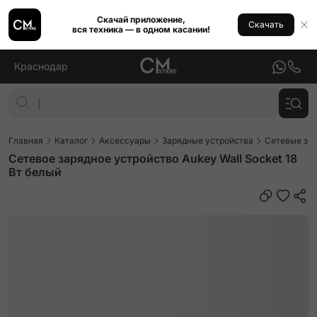
Скачай приложение,
Скачать
вся техника — в одном касании!
Краснодар
Главная
Каталог
Аксессуары
Зарядные устройства
Сетевые за
Сетевое зарядное устройство Aukey Wall Socket 18
Вт белый