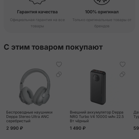
Гарантия качества
100% оригинал
Официальная гарантия на все
Только оригинальные товары от
товары
брендов
С этим товаром покупают
Беспроводные наушники
Внешний аккумулятор Deppa
Да
Deppa Stereo Ultra ANC
NRG Turbo V4 10000 мАч 22.5
Ty
серебристый
Вт чёрный
2 990 ₽
1 490 ₽
59