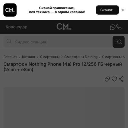
Скачай приложение,
Скачать
вся техника — в одном касании!
Краснодар
Главная
Каталог
Смартфоны
Смартфоны Nothing
Смартфоны Noth
Смартфон Nothing Phone (4a) Pro 12/256 ГБ чёрный
(2sim + eSim)