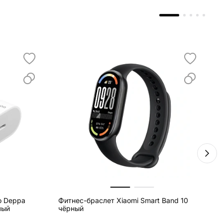
о Deppa
Фитнес-браслет Xiaomi Smart Band 10
Б
лый
чёрный
U