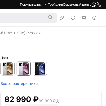
Покупателям
Трейд-ин
Сервисный центр
й (2sim + eSim) (без СЗУ)
Цвет
Все характеристики
82 990 ₽
99 990 ₽