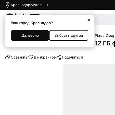
Краснодар
Магазины
Акции
Ваш город
Краснодар?
Да, верно
Выбрать другой
Главная
Каталог
Смартфоны
Смартфоны OnePlus
Смар
Смартфон OnePlus 15 5G 16/512 ГБ 
Cравнить
В избранное
Поделиться