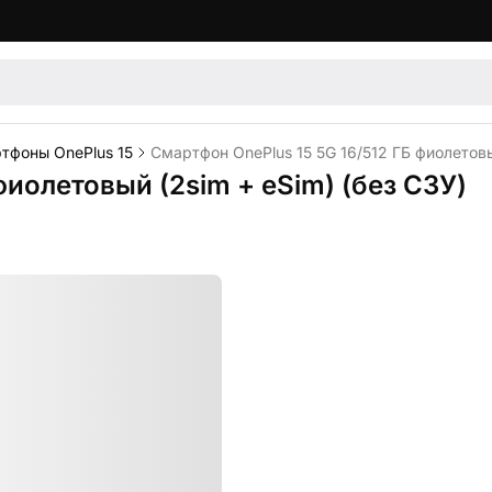
тфоны OnePlus 15
Смартфон OnePlus 15 5G 16/512 ГБ фиолетовы
фиолетовый (2sim + eSim) (без СЗУ)