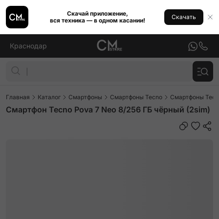
Скачай приложение,
Скачать
вся техника — в одном касании!
Краснодар
Главная
Каталог
Смартфоны
Смартфоны Tecno
Смартфоны Tecn
Смартфон Tecno Pova 7 Neo 8/256 ГБ чёрный (2sim)