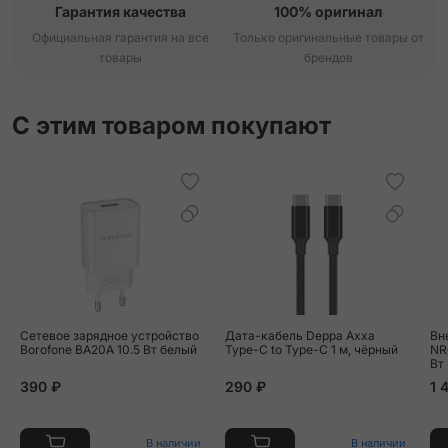
Гарантия качества
100% оригинал
Официальная гарантия на все
Только оригинальные товары от
товары
брендов
С этим товаром покупают
Сетевое зарядное устройство
Дата-кабель Deppa Axxa
Вн
Borofone BA20A 10.5 Вт белый
Type-C to Type-C 1 м, чёрный
NR
Вт
390 ₽
290 ₽
1 
В наличии
В наличии