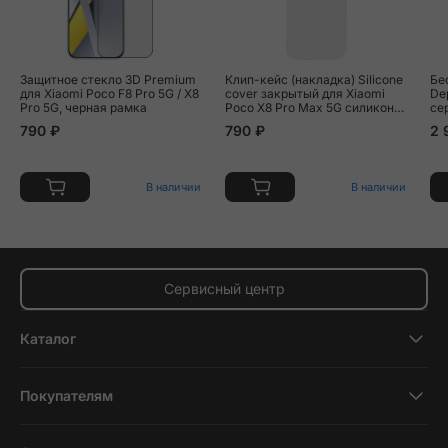
Защитное стекло 3D Premium
Клип-кейс (накладка) Silicone
Бе
для Xiaomi Poco F8 Pro 5G / X8
cover закрытый для Xiaomi
De
Pro 5G, черная рамка
Poco X8 Pro Max 5G силикон,
се
белый
790 ₽
790 ₽
2 
В наличии
В наличии
Сервисный центр
Каталог
Смартфоны
Покупателям
Планшеты
Новости и обзоры
Ноутбуки и компьютеры