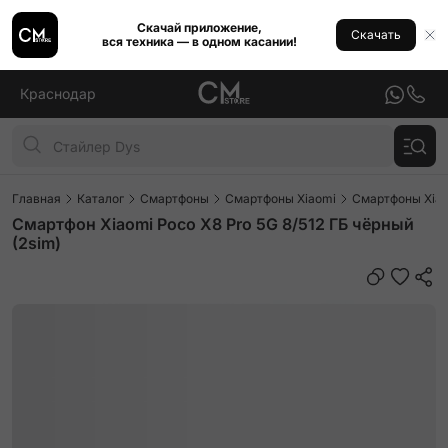
Скачай приложение,
Скачать
вся техника — в одном касании!
Краснодар
Главная
Каталог
Смартфоны
Смартфоны Xiaomi
Смартфоны Xiao
Смартфон Xiaomi Poco X8 Pro 5G 8/512 ГБ чёрный
(2sim)