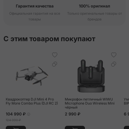
Гарантия качества
100% оригинал
Официальная гарантия на все
Только оригинальные товары от
товары
брендов
С этим товаром покупают
Квадрокоптер DJI Mini 4 Pro
Микрофон петличный WIWU
Ум
Fly More Combo Plus (DJI RC 2)
Microphone Duo Wireless Mini
BI
чёрный
104 990 ₽
2 990 ₽
6 
124 990 ₽