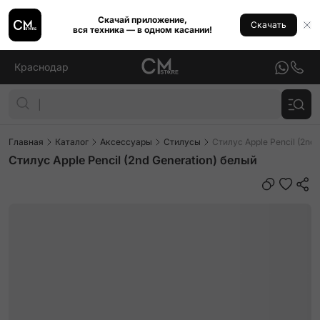
Скачай приложение,
Скачать
вся техника — в одном касании!
Краснодар
Главная
Каталог
Аксессуары
Стилусы
Стилус Apple Pencil (2nd
Стилус Apple Pencil (2nd Generation) белый