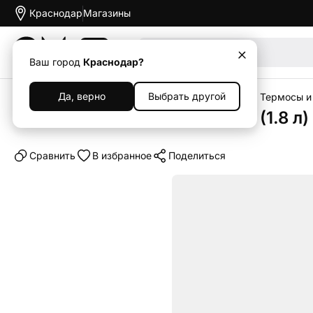
Краснодар
Магазины
Акции
Ваш город
Краснодар?
Да, верно
Выбрать другой
Главная
Каталог
Гаджеты
Товары для дома
Термосы и
Термос Xiaomi Mijia Thermos (1.8 л
Cравнить
В избранное
Поделиться