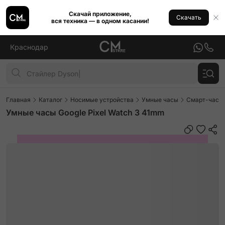
Скачай приложение,
Скачать
вся техника — в одном касании!
Краснодар
Главная
Каталог
Носимые устройства
Умные часы
Смарт-часы 
Умные часы Google Pixel Watch 3 41mm