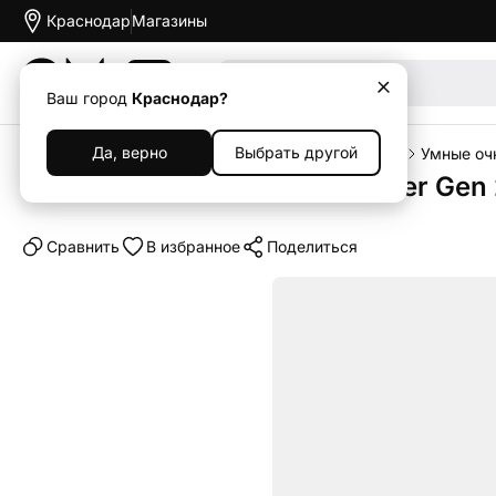
Краснодар
Магазины
Акции
Ваш город
Краснодар?
Да, верно
Выбрать другой
Главная
Каталог
Гаджеты
Умные устройства
Умные оч
Умные очки Ray-Ban Headliner Gen 
Cравнить
В избранное
Поделиться