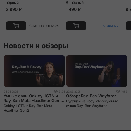
чёрный
Вт чёрный
2 990 ₽
1 490 ₽
9 
Самовывоз с 12.08
В наличии
Новости и обзоры
24.04.2026
3124
22.08.2025
1958
Умные очки Oakley HSTN и
Обзор: Ray-Ban Wayfarer
Ray-Ban Meta Headliner Gen 2:
Будущее на носу: обзор умных
сравниваем и выбираем.
Oakley HSTN и Ray-Ban Meta
очков Ray-Ban Wayfarer
Headliner Gen 2