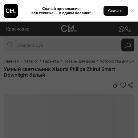
Скачай приложение,
Скачать
вся техника — в одном касании!
Краснодар
Главная
Каталог
Гаджеты
Товары для дома
Устройства для умн
Умный светильник Xiaomi Philips Zhirui Smart
Downlight белый