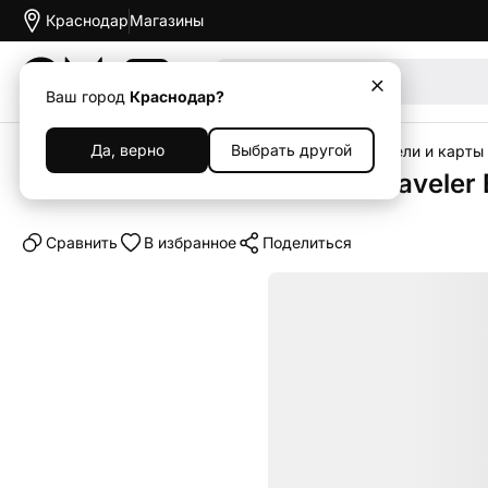
Краснодар
Магазины
Акции
Ваш город
Краснодар?
Да, верно
Выбрать другой
Главная
Каталог
Аксессуары
Флеш-накопители и карты
USB-флешка Kingston DataTraveler 
Cравнить
В избранное
Поделиться