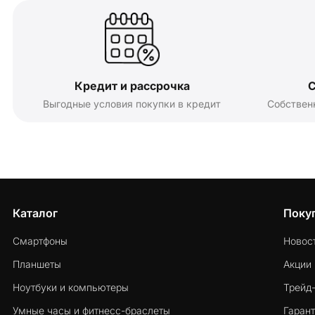
Кредит и рассрочка
С
Выгодные условия покупки в кредит
Собствен
Каталог
Поку
Смартфоны
Новос
Планшеты
Акции
Ноутбуки и компьютеры
Трейд
Умные часы и фитнесс-браслеты
Гарант