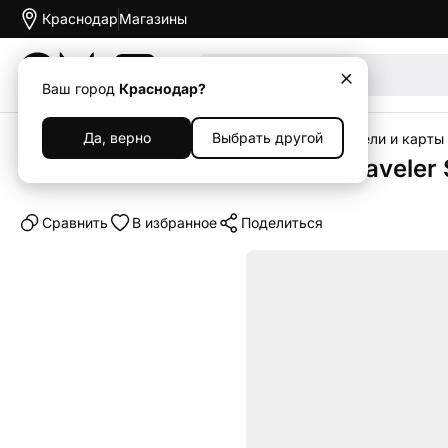
Краснодар
Магазины
Акции
Ваш город
Краснодар?
Да, верно
Выбрать другой
Главная
Каталог
Аксессуары
Флеш-накопители и карты
USB-флешка Kingston DataTraveler 
Cравнить
В избранное
Поделиться