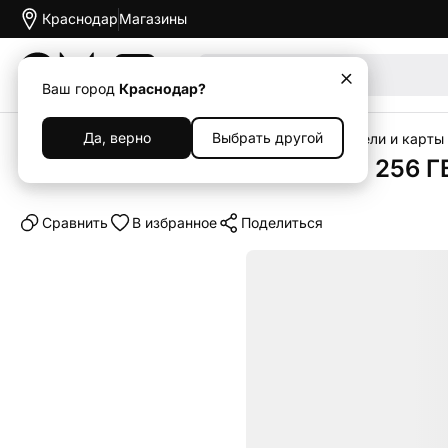
Краснодар
Магазины
Акции
Ваш город
Краснодар?
Да, верно
Выбрать другой
Главная
Каталог
Аксессуары
Флеш-накопители и карты
USB-флешка Philips VIVID 3.0 256 Г
Cравнить
В избранное
Поделиться