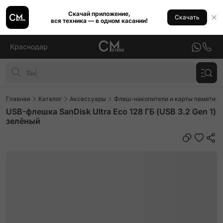
Скачай приложение,
Скачать
вся техника — в одном касании!
Краснодар
Главная
Каталог
Аксессуары
Флеш-накопители и карты памяти
USB-флешка SanDisk Ultra Eco 128 ГБ (USB 3.2 Gen 1)
зелёный