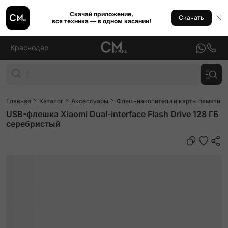
Скачай приложение,
Скачать
вся техника — в одном касании!
Краснодар
Главная
Каталог
Аксессуары
Флеш-накопители и карты памяти
USB-флешка Xiaomi Dual-interface Flash Drive 128 ГБ
серебристый