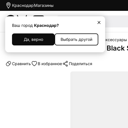
Краснодар
Магазины
Акции
Ваш город
Краснодар?
Да, верно
Выбрать другой
Главная
Каталог
Гейминг
Sony PlayStation
Аксессуары д
Внутренний SSD для PS5 WD Black
Cравнить
В избранное
Поделиться