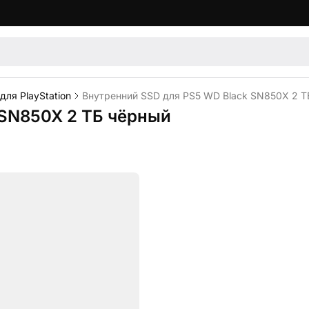
ля PlayStation
Внутренний SSD для PS5 WD Black SN850X 2 Т
 SN850X 2 ТБ чёрный