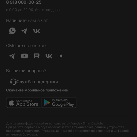
8 918 000-00-25
Вакансии
Трейд-ин
Наушники и колонки
с 9:00 до 22:00, без выходных
Контакты
Гарантия и возврат
Продукция Dyson
Напишите нам в чат
Обратная связь
Доставка и оплата
Гейминг
О нас
Кредит и рассрочка
Гаджеты
Публичная оферта
Вопросы и ответы
Услуги и софт
CMstore в соцсетях
Политика конфиденциальности
Карта сайта
Идеи подарков
Новинки
Возникли вопросы?
Товары дня
Выгодные комплекты
Служба поддержки
Скачайте мобильное приложение
Хиты продаж
Уценка
Для защиты форм на сайте используется Yandex SmartCaptcha.
При работе сервиса могут обрабатываться технические данные устройства,
сведения о браузере, IP-адрес, данные об активности на странице и цифровой
отпечаток браузера.