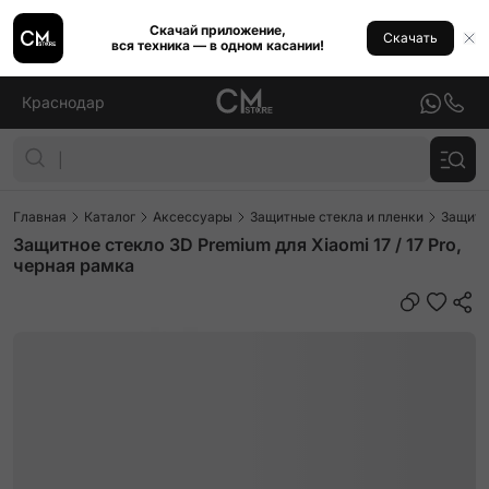
Скачай приложение,
Скачать
вся техника — в одном касании!
Краснодар
Главная
Каталог
Аксессуары
Защитные стекла и пленки
Защитн
Защитное стекло 3D Premium для Xiaomi 17 / 17 Pro,
черная рамка