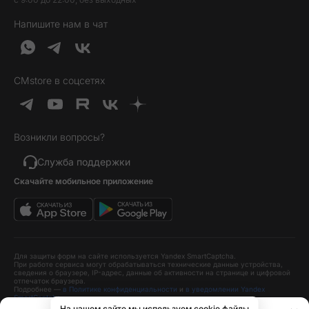
Контакты
Гарантия и возврат
Продукция Dyson
Напишите нам в чат
Обратная связь
Доставка и оплата
Гейминг
О нас
Кредит и рассрочка
Гаджеты
Публичная оферта
Вопросы и ответы
Услуги и софт
CMstore в соцсетях
Политика конфиденциальности
Карта сайта
Идеи подарков
Новинки
Возникли вопросы?
Товары дня
Выгодные комплекты
Служба поддержки
Скачайте мобильное приложение
Хиты продаж
Уценка
Для защиты форм на сайте используется Yandex SmartCaptcha.
При работе сервиса могут обрабатываться технические данные устройства,
сведения о браузере, IP-адрес, данные об активности на странице и цифровой
отпечаток браузера.
Подробнее —
в Политике конфиденциальности
и
в уведомлении Yandex
SmartCaptcha
.
На нашем сайте мы используем cookie файлы