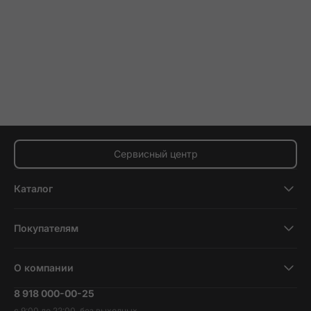
Сервисный центр
Каталог
Смартфоны
Покупателям
Планшеты
Новости и обзоры
Ноутбуки и компьютеры
О компании
Акции
Умные часы и фитнесс-браслеты
8 918 000-00-25
Вакансии
Трейд-ин
Наушники и колонки
с 9:00 до 22:00, без выходных