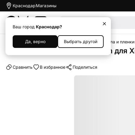
Краснодар
Магазины
Акции
Ваш город
Краснодар?
Да, верно
Выбрать другой
Главная
Каталог
Аксессуары
Защитные стекла и пленки
Защитное стекло 3D Premium для X
Cравнить
В избранное
Поделиться