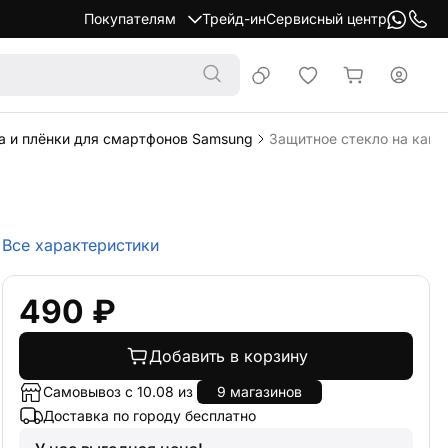
Покупателям
Трейд-ин
Сервисный центр
а и плёнки для смартфонов Samsung
Защитное стекло на каме
Все характеристики
490 ₽
Добавить в корзину
Самовывоз с 10.08 из
9 магазинов
Доставка по городу бесплатно
У нас выгодная цена!
Нашли дешевле? Снизим цену!