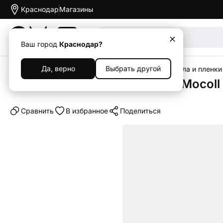
Краснодар
Магазины
Акции
Ваш город
Краснодар?
Да, верно
Выбрать другой
Главная
Каталог
Аксессуары
Защитные стекла и пленки
Защитное стекло на камеру Mocoll
Cравнить
В избранное
Поделиться