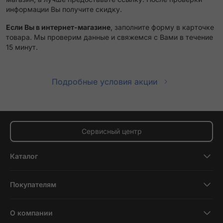
информации Вы получите скидку.
Если Вы в интернет-магазине
, заполните форму в карточке
товара. Мы проверим данные и свяжемся с Вами в течение
15 минут.
Подробные условия акции
Сервисный центр
Каталог
Смартфоны
Покупателям
Планшеты
Новости и обзоры
Ноутбуки и компьютеры
О компании
Акции
Умные часы и фитнесс-браслеты