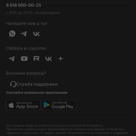
8 918 000-00-25
Вакансии
Трейд-ин
Наушники и колонки
с 9:00 до 22:00, без выходных
Контакты
Гарантия и возврат
Продукция Dyson
Напишите нам в чат
Обратная связь
Доставка и оплата
Гейминг
О нас
Кредит и рассрочка
Гаджеты
Публичная оферта
Вопросы и ответы
Услуги и софт
CMstore в соцсетях
Политика конфиденциальности
Карта сайта
Идеи подарков
Новинки
Возникли вопросы?
Товары дня
Выгодные комплекты
Служба поддержки
Скачайте мобильное приложение
Хиты продаж
Уценка
Для защиты форм на сайте используется Yandex SmartCaptcha.
При работе сервиса могут обрабатываться технические данные устройства,
сведения о браузере, IP-адрес, данные об активности на странице и цифровой