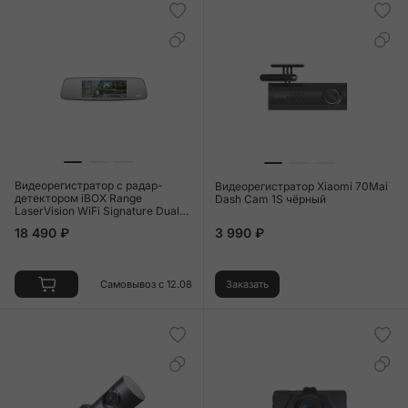
Видеорегистратор c радар-
Видеорегистратор Xiaomi 70Mai
детектором iBOX Range
Dash Cam 1S чёрный
LaserVision WiFi Signature Dual
чёрный
18 490 ₽
3 990 ₽
Самовывоз с 12.08
Заказать