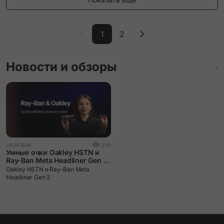
1
2
Новости и обзоры
24.04.2026
3119
Умные очки Oakley HSTN и
Ray-Ban Meta Headliner Gen 2:
сравниваем и выбираем.
Oakley HSTN и Ray-Ban Meta
Headliner Gen 2