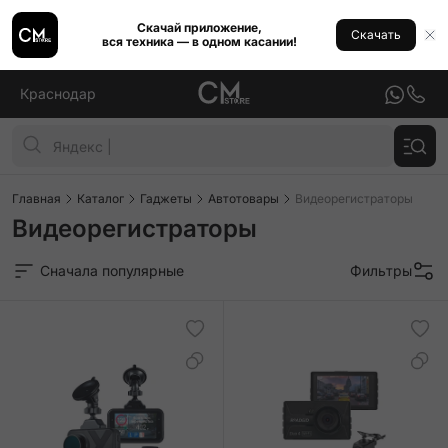
Скачай приложение,
Скачать
вся техника — в одном касании!
Краснодар
Главная
Каталог
Гаджеты
Автотовары
Видеорегистраторы
Видеорегистраторы
Сначала популярные
Фильтры