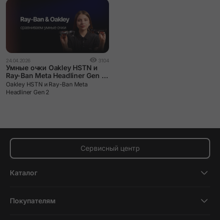
24.04.2026
3104
Умные очки Oakley HSTN и
Ray-Ban Meta Headliner Gen 2:
сравниваем и выбираем.
Oakley HSTN и Ray-Ban Meta
Headliner Gen 2
Сервисный центр
Каталог
Смартфоны
Покупателям
Планшеты
Новости и обзоры