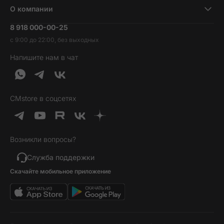
Ноутбуки и компьютеры
О компании
Акции
Умные часы и фитнесс-браслеты
8 918 000-00-25
Вакансии
Трейд-ин
Наушники и колонки
с 9:00 до 22:00, без выходных
Контакты
Гарантия и возврат
Продукция Dyson
Напишите нам в чат
Обратная связь
Доставка и оплата
Гейминг
О нас
Кредит и рассрочка
Гаджеты
Публичная оферта
Вопросы и ответы
Услуги и софт
CMstore в соцсетях
Политика конфиденциальности
Карта сайта
Идеи подарков
Новинки
Возникли вопросы?
Товары дня
Выгодные комплекты
Служба поддержки
Скачайте мобильное приложение
Хиты продаж
Уценка