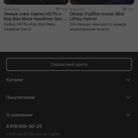
2
24.04.2026
3089
19.09.2025
1557
Л
Умные очки Oakley HSTN и
Обзор: Fujifilm Instax Mini
е
Ray-Ban Meta Headliner Gen 2:
LiPlay Hybrid
т
сравниваем и выбираем.
Ж
Oakley HSTN и Ray-Ban Meta
Это больше, чем просто камера
у
Headliner Gen 2
моментальной печати.
н
М
п
у
у
н
о
Сервисный центр
п
с
у
Каталог
с
к
Смартфоны
(
Покупателям
к
Планшеты
о
с
Новости и обзоры
Ноутбуки и компьютеры
О компании
Акции
Умные часы и фитнесс-браслеты
8 918 000-00-25
Вакансии
Трейд-ин
Наушники и колонки
с 9:00 до 22:00, без выходных
Контакты
Гарантия и возврат