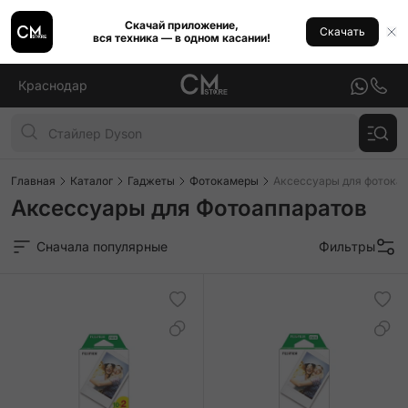
Скачай приложение,
Скачать
вся техника — в одном касании!
Краснодар
Главная
Каталог
Гаджеты
Фотокамеры
Аксессуары для фотока
Аксессуары для Фотоаппаратов
Сначала популярные
Фильтры