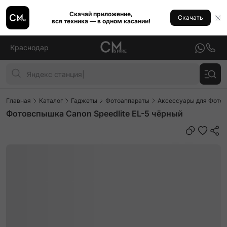
Скачай приложение,
Скачать
вся техника — в одном касании!
Краснодар
Главная
Каталог
Гаджеты
Фотоаппараты
Аксессуары для Фото
Фотовспышка Canon Speedlite EL-5 чёрный