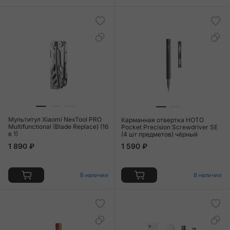
Мультитул Xiaomi NexTool PRO
Карманная отвертка HOTO
Multifunctional (Blade Replace) (16
Pocket Precision Screwdriver SE
в 1)
(4 шт предметов) чёрный
1 890 ₽
1 590 ₽
В наличии
В наличии