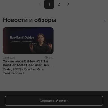
1
2
Новости и обзоры
24.04.2026
3117
Умные очки Oakley HSTN и
Ray-Ban Meta Headliner Gen 2:
сравниваем и выбираем.
Oakley HSTN и Ray-Ban Meta
Headliner Gen 2
Сервисный центр