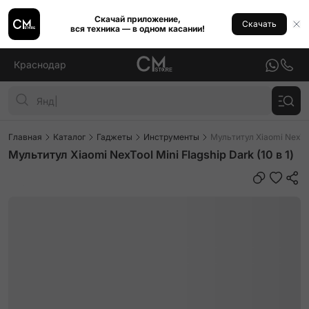
Скачай приложение,
Скачать
вся техника — в одном касании!
Краснодар
Главная
Каталог
Гаджеты
Инструменты
Мультитул Xiaomi NexTool
Мультитул Xiaomi NexTool Mini Flagship Dark (10 в 1)