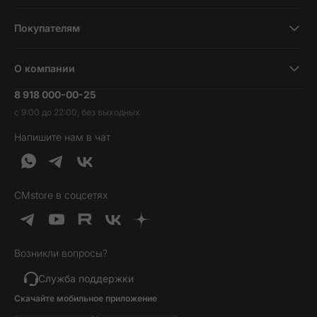
Смартфоны
Покупателям
Планшеты
Новости и обзоры
Ноутбуки и компьютеры
О компании
Акции
Умные часы и фитнесс-браслеты
8 918 000-00-25
Вакансии
Трейд-ин
Наушники и колонки
с 9:00 до 22:00, без выходных
Контакты
Гарантия и возврат
Продукция Dyson
Напишите нам в чат
Обратная связь
Доставка и оплата
Гейминг
О нас
Кредит и рассрочка
Гаджеты
Публичная оферта
Вопросы и ответы
Услуги и софт
CMstore в соцсетях
Политика конфиденциальности
Карта сайта
Идеи подарков
Новинки
Возникли вопросы?
Товары дня
Выгодные комплекты
Служба поддержки
Скачайте мобильное приложение
Хиты продаж