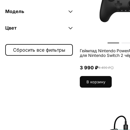
Геймпад
4
Модель
Руль
1
joy-con 2 wheel (set of 2) для
Цвет
nintendo switch 2
1
powera advantage wired для
"mario time"
1
nintendo switch 2
3
"mushroom kingdom"
1
Геймпад Nintendo Power
pro controller для nintendo
для Nintendo Switch 2 ч
switch 2
1
сине-красный
1
3 990 ₽
4 490 ₽
чёрный
2
В корзину