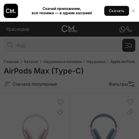
Скачай приложение,
Скачать
вся техника — в одном касании!
Краснодар
Главная
Каталог
Наушники и колонки
Наушники
Apple AirPods
AirPods Max (Type-C)
Сначала популярные
Фильтры