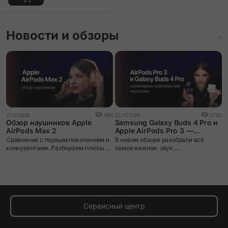
Новости и обзоры
0
21.07.2026
489
22.05.2026
2782
Н
Обзор наушников Apple
Samsung Galaxy Buds 4 Pro и
AirPods Max 2
Apple AirPods Pro 3 —
сравнение двух флагманских
К
Сравнение с первым поколением и
В новом обзоре разобрали всё
TWS-наушников
д
конкурентами. Разбираем плюсы и
самое важное: звук,
В
минусы.
шумоподавление, микрофоны,
с
автономность и ,конечно, работу в
б
экосистемах Apple и Samsung.
б
н
Сервисный центр