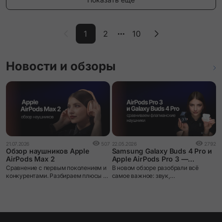
1
2
10
Новости и обзоры
2
21.07.2026
507
22.05.2026
2792
A
Обзор наушников Apple
Samsung Galaxy Buds 4 Pro и
и
AirPods Max 2
Apple AirPods Pro 3 —
п
сравнение двух флагманских
A
Сравнение с первым поколением и
В новом обзоре разобрали всё
TWS-наушников
п
конкурентами. Разбираем плюсы и
самое важное: звук,
н
минусы.
шумоподавление, микрофоны,
о
автономность и ,конечно, работу в
с
экосистемах Apple и Samsung.
п