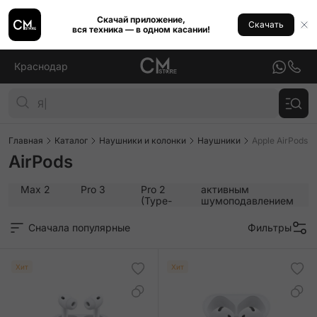
Скачай приложение,
Скачать
вся техника — в одном касании!
Краснодар
Главная
Каталог
Наушники и колонки
Наушники
Apple AirPods
AirPods
AirPods
AirPods
AirPods
AirPods 4 с
Max 2
Pro 3
Pro 2
активным
(Type-
шумоподавлением
C)
Сначала популярные
Фильтры
Хит
Хит