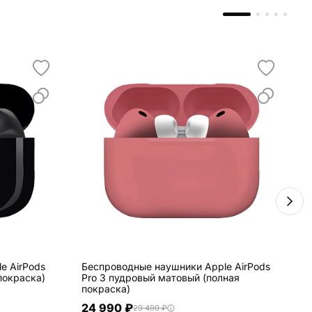
e AirPods
Беспроводные наушники Apple AirPods
Б
покраска)
Pro 3 пудровый матовый (полная
P
покраска)
п
24 990 ₽
29 490 ₽