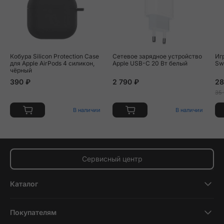
Кобура Silicon Protection Case
Сетевое зарядное устройство
Иг
для Apple AirPods 4 силикон,
Apple USB-C 20 Вт белый
Sw
чёрный
390 ₽
2 790 ₽
28
35
В наличии
В наличии
Сервисный центр
Каталог
Смартфоны
Покупателям
Планшеты