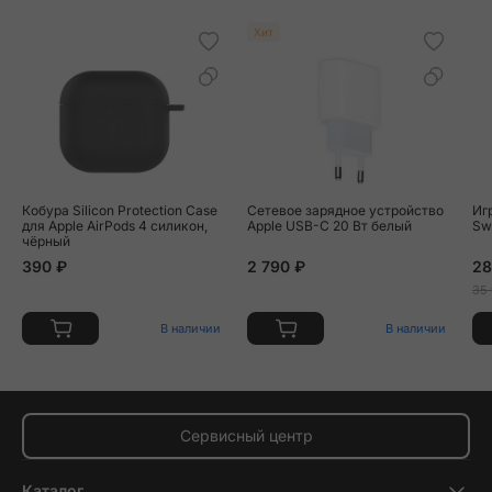
Хит
Кобура Silicon Protection Case
Сетевое зарядное устройство
Иг
для Apple AirPods 4 силикон,
Apple USB-C 20 Вт белый
Sw
чёрный
390 ₽
2 790 ₽
28
35
В наличии
В наличии
Сервисный центр
Каталог